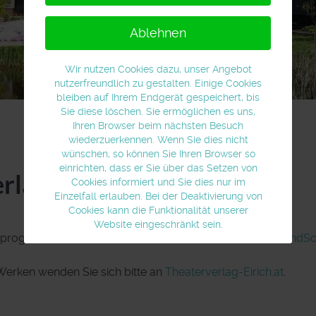
Ablehnen
Wir nutzen Cookies dazu, unser Angebot
nutzerfreundlich zu gestalten. Einige Cookies
bleiben auf Ihrem Endgerät gespeichert, bis
Sie diese löschen. Sie ermöglichen es uns,
Ihren Browser beim nächsten Besuch
wiederzuerkennen. Wenn Sie dies nicht
wünschen, so können Sie Ihren Browser so
einrichten, dass er Sie über das Setzen von
rlag Ges.m.b.H.
Cookies informiert und Sie dies nur im
Einzelfall erlauben. Bei der Deaktivierung von
Cookies kann die Funktionalität unserer
Website eingeschränkt sein.
sprogramm suchen, finden Sie diese unter
Indras-BookAndSo
rken wenden Sie sich bitte an
Theaterverlag-Eirich.at
.