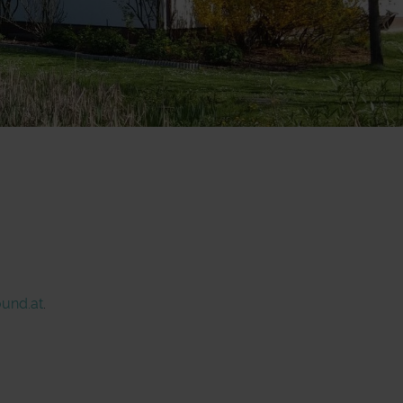
und.at
.