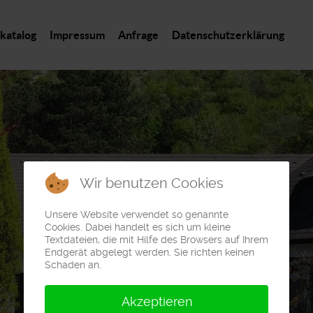
katalog
Impressum
Anfrage
Datenschutzerklärung
Wir benutzen Cookies
Unsere Website verwendet so genannte
Cookies. Dabei handelt es sich um kleine
Textdateien, die mit Hilfe des Browsers auf Ihrem
Endgerät abgelegt werden. Sie richten keinen
Schaden an.
Akzeptieren